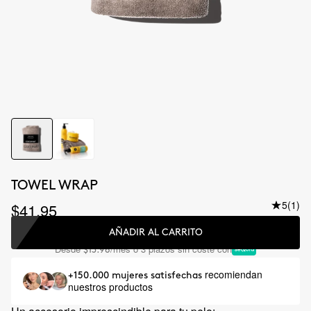
TOWEL WRAP
5
(1)
$41.95
AÑADIR AL CARRITO
Desde
/mes o 3 plazos sin coste con
$13.98
recomiendan
+150.000 mujeres satisfechas
nuestros productos