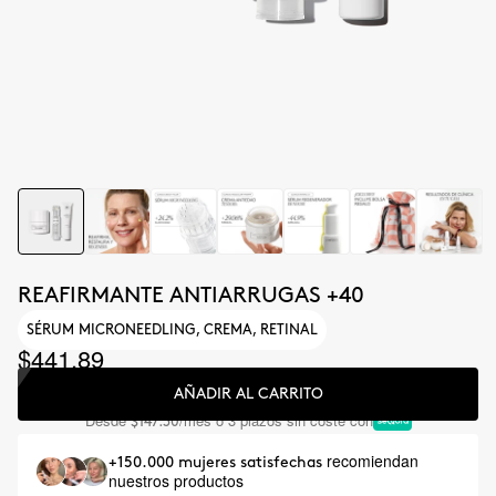
REAFIRMANTE ANTIARRUGAS +40
SÉRUM MICRONEEDLING, CREMA, RETINAL
$441.89
AÑADIR AL CARRITO
Desde
/mes o 3 plazos sin coste con
$147.30
recomiendan
+150.000 mujeres satisfechas
nuestros productos