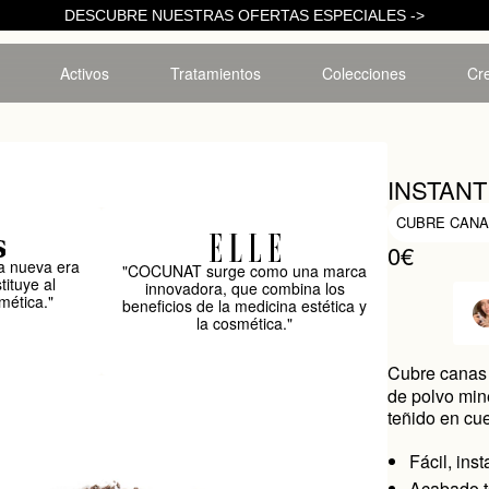
DESCUBRE NUESTRAS OFERTAS ESPECIALES ->
Activos
Tratamientos
Colecciones
Cre
INSTAN
CUBRE CANA
0€
 nueva era
"COCUNAT surge como una marca
tituye al
innovadora, que combina los
mética."
beneficios de la medicina estética y
la cosmética."
Cubre canas 
de polvo min
teñido en cu
Fácil, ins
Acabado t