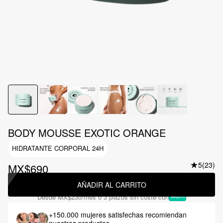
BODY MOUSSE EXOTIC ORANGE
HIDRATANTE CORPORAL 24H
5
(23)
MX$690
AÑADIR AL CARRITO
Desde
MX$230
/mes o 3 plazos sin coste con
+150.000 mujeres satisfechas
recomiendan