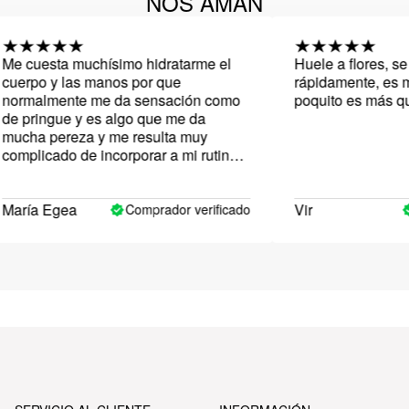
NOS AMAN
 cuesta muchísimo hidratarme el
Huele a flores, se a
erpo y las manos por que
rápidamente, es muy
rmalmente me da sensación como
poquito es más que s
 pringue y es algo que me da
cha pereza y me resulta muy
mplicado de incorporar a mi rutina
n lo que suelo tener el cuerpo
stante seco. Decidí probar el
usse Exotic precisamente por la
ría Egea
Vir
Comprador verificado
C
xtura y definitivamente es lo que me
 enamorado, se extiende y absorbe
per rápido y es un gustado
dratarse con ella. El aroma a cítricos
 muy sutil pero muy agradable, me
canta. Lo dicho, una maravilla y, sin
da, repetiré porque de momento es
 única que no sólo no me da pereza
ar sino que busco ese momento de
lax en el que disfruto de su textura y