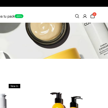
0
a tu pack
-20%
New In