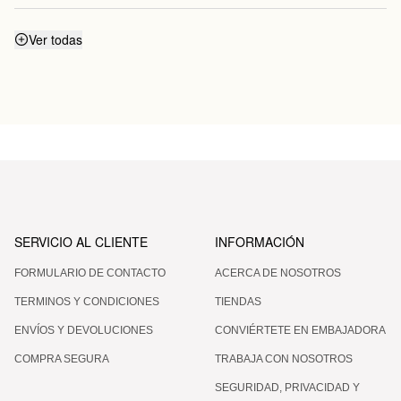
¿Puedo potenciar el efecto reafirmante con masajes?
Ver todas
¿Puedo mezclar Smart Burn y Warm Up para
aplicarlos juntos?
SERVICIO AL CLIENTE
INFORMACIÓN
FORMULARIO DE CONTACTO
ACERCA DE NOSOTROS
TERMINOS Y CONDICIONES
TIENDAS
ENVÍOS Y DEVOLUCIONES
CONVIÉRTETE EN EMBAJADORA
COMPRA SEGURA
TRABAJA CON NOSOTROS
SEGURIDAD, PRIVACIDAD Y