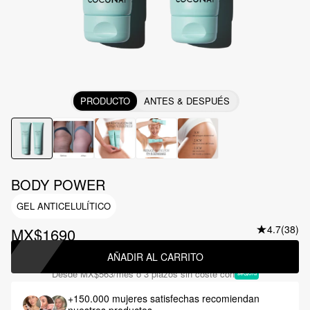
PRODUCTO
ANTES & DESPUÉS
BODY POWER
GEL ANTICELULÍTICO
4.7
(38)
MX$1690
AÑADIR AL CARRITO
Desde
MX$563
/mes o 3 plazos sin coste con
+150.000 mujeres satisfechas
recomiendan