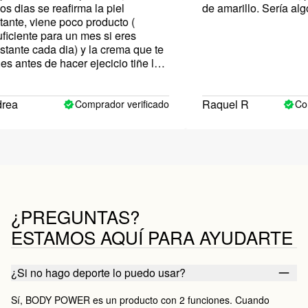
 dias se reafirma la piel
de amarillo. Sería algo 
nte, viene poco producto (
iciente para un mes si eres
ante cada dia) y la crema que te
 antes de hacer ejecicio tiñe la
 es amarilla y incluso un poco la
ea
Raquel R
Comprador verificado
Comp
¿PREGUNTAS?
ESTAMOS AQUÍ PARA AYUDARTE
¿Si no hago deporte lo puedo usar?
Sí, BODY POWER es un producto con 2 funciones. Cuando