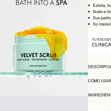
Exfolia, l
Nutre e hi
Sus partíc
Su maravil
TU ESCUD
CLINIC
DESCRIPCI
CÓMO USA
INGREDIEN