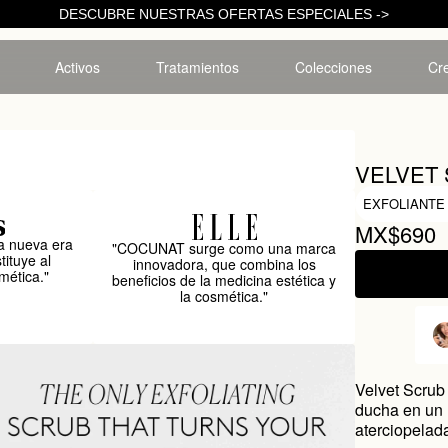
DESCUBRE NUESTRAS OFERTAS ESPECIALES ->
Activos
Tratamientos
Colecciones
Cre
VELVET
EXFOLIANTE
MX$690
 nueva era
"COCUNAT surge como una marca
tituye al
innovadora, que combina los
mética."
beneficios de la medicina estética y
la cosmética."
Velvet Scrub
ducha en un 
aterciopelad