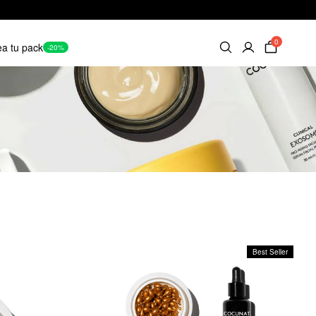
0
a tu pack
-20%
Best Seller