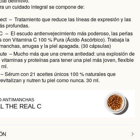
ial definitivo.
ra un cuidado integral se compone de:
ect – Tratamiento que reduce las líneas de expresión y las
ás profundas.
C – El escudo antienvejecimiento más poderoso, las perlas
 con Vitamina C 100 % Pura (Ácido Ascórbico). Trabaja la
 manchas, arrugas y la piel apagada. (30 cápsulas)
ute – Mucho más que una crema antiedad: una explosión de
, vitaminas y proteínas para tener una piel más joven, flexible
 ml.
– Sérum con 21 aceites únicos 100 % naturales que
revitalizan y nutren tu piel como nunca. 30 ml.
O ANTIMANCHAS
AL THE REAL C
ÓN