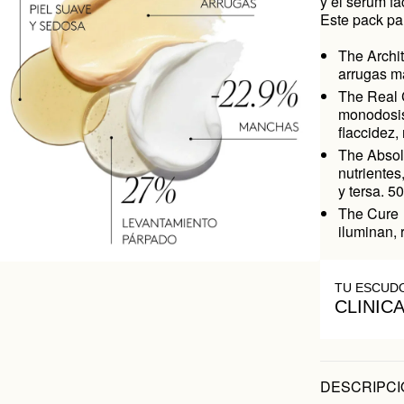
y el sérum fac
Este pack pa
The Archit
arrugas m
The Real 
monodosis
flaccidez,
The Absol
nutrientes
y tersa. 50
The Cure 
iluminan, 
TU ESCUD
CLINIC
DESCRIPCI