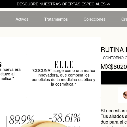
DESCUBRE NUESTRAS OFERTAS ESPECIALES ->
Activos
Tratamientos
Colecciones
Cre
RUTINA 
CONTORNO OJ
MX$602
 nueva era
"COCUNAT surge como una marca
tituye al
innovadora, que combina los
mética."
beneficios de la medicina estética y
la cosmética."
Si necesitas 
Tus aliados 
duo para el 