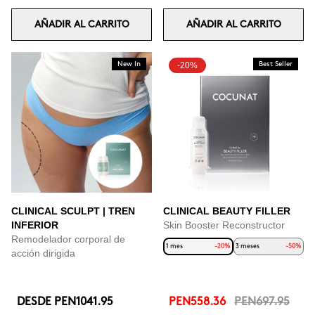
AÑADIR AL CARRITO
AÑADIR AL CARRITO
New In
-20%
Best Seller
CLINICAL SCULPT | TREN
CLINICAL BEAUTY FILLER
INFERIOR
Skin Booster Reconstructor
Remodelador corporal de
1 mes
-20%
3 meses
-50%
acción dirigida
DESDE
PEN1041.95
PEN558.36
PEN697.95