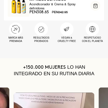
Acondiconador & Crema & Spray
definidores
PEN342.95
PEN308.65
MARCA MÁS
RESULTADOS
VEGAN &
RESPETUOSO
PREMIADA
PROBADOS
CRUELTY FREE
CON EL PLANETA
LO HAN
+150.000 MUJERES
INTEGRADO EN SU RUTINA DIARIA