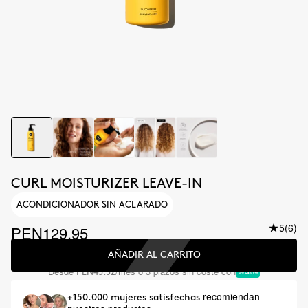
CURL MOISTURIZER LEAVE-IN
ACONDICIONADOR SIN ACLARADO
5
(6)
PEN129.95
AÑADIR AL CARRITO
Desde
/mes o 3 plazos sin coste con
PEN43.32
recomiendan
+150.000 mujeres satisfechas