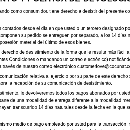
ando como consumidor, tiene derecho a desistir del presente co
s contados desde el día en que usted o un tercero designado por u
componen su pedido se entreguen por separado, a los 14 días na
a posesión material del último de esos bienes.
derecho de desistimiento de la forma que le resulte más fácil 
entes Condiciones o mandando un correo electrónico) notificándo
 través de nuestro correo electrónico
customerlove@cocunat.
comunicación relativa al ejercicio por su parte de este derecho 
ra la recepción de su comunicación de desistimiento.
timiento, le devolveremos todos los pagos abonados por usted,
u parte de una modalidad de entrega diferente a la modalidad m
ayan transcurrido 14 días naturales desde la fecha en la que se
mismo medio de pago empleado por usted para la transacción in