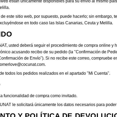
na web están únicamente disponibles para su envío al mismo pa
lilla.
s de este sitio web, por supuesto, puede hacerlo; sin embargo,
excluyéndose en todo caso las Islas Canarias, Ceuta y Melilla.
IDO
T, usted deberá seguir el procedimiento de compra online y ha
ctrónico acusando recibo de su pedido (la "Confirmación de Ped
"Confirmación de Envío"). Si no recibe este correo, compruebe 
tomerlove@cocunat.com
.
 de todos los pedidos realizados en el apartado "Mi Cuenta".
O
la funcionalidad de compra como invitado.
AT le solicitará únicamente los datos necesarios para poder 
ENTO Y POLÍTICA DE DEVOLUC