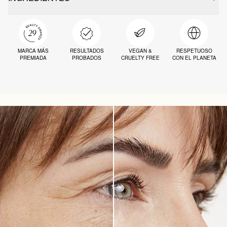
MARCA MÁS
RESULTADOS
VEGAN &
RESPETUOSO
PREMIADA
PROBADOS
CRUELTY FREE
CON EL PLANETA