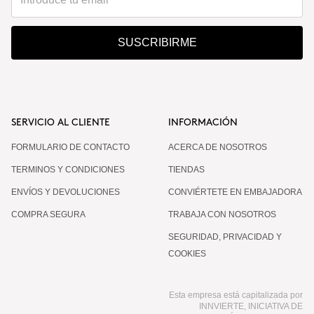
¿Por qué se hacen 3 aplicaciones separadas cada
SUSCRIBIRME
15 días?
¿Se puede combinar con otros productos
corporales?
SERVICIO AL CLIENTE
INFORMACIÓN
FORMULARIO DE CONTACTO
ACERCA DE NOSOTROS
¿Es normal que la respuesta no sea igual en todas
TERMINOS Y CONDICIONES
TIENDAS
las personas?
ENVÍOS Y DEVOLUCIONES
CONVIÉRTETE EN EMBAJADORA
COMPRA SEGURA
TRABAJA CON NOSOTROS
¿Funciona aunque ya cuide mi alimentación y
SEGURIDAD, PRIVACIDAD Y
haga ejercicio?
COOKIES
Esta empresa está capitalizada por
¿Es apto para hombres?
INNVIERTE, INICIATIVA DE