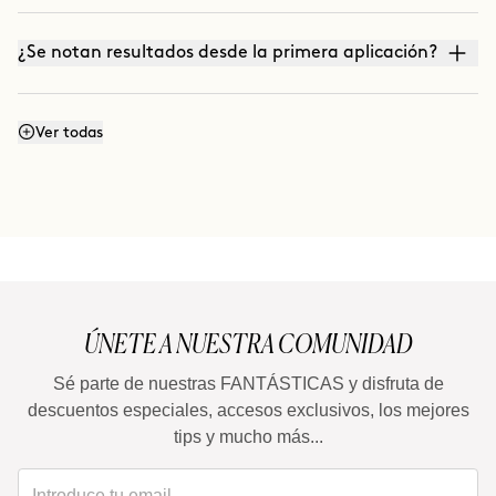
¿Se notan resultados desde la primera aplicación?
¿Funciona aunque no cuide mi alimentación y no
Ver todas
haga ejercicio?
¿Por qué algunas zonas responden más rápido que
otras?
ÚNETE A NUESTRA COMUNIDAD
¿Es un tratamiento para perder peso?
Sé parte de nuestras FANTÁSTICAS y disfruta de
descuentos especiales, accesos exclusivos, los mejores
¿Cuánto tiempo debe pasar entre un tratamiento
tips y mucho más...
completo y el siguiente?