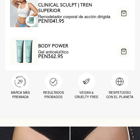
CLINICAL SCULPT | TREN
SUPERIOR
Remodelador corporal de acción dirigida
PEN1041.95
BODY POWER
Gel anticelulítico
PEN362.95
MARCA MÁS
RESULTADOS
VEGAN &
RESPETUOSO
PREMIADA
PROBADOS
CRUELTY FREE
CON EL PLANETA