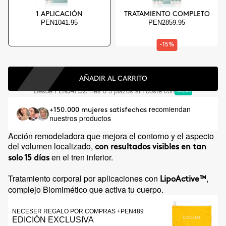
1 APLICACIÓN
TRATAMIENTO COMPLETO
PEN1041.95
PEN2859.95
-15%
AÑADIR AL CARRITO
Desde
/mes o 3 plazos sin coste con
PEN347.32
recomiendan
+150.000 mujeres satisfechas
nuestros productos
Acción remodeladora que mejora el contorno y el aspecto
del volumen localizado,
con resultados visibles en tan
en el tren inferior.
solo 15 días
Tratamiento corporal por aplicaciones con
,
LipoActive™
complejo Biomimético que activa tu cuerpo.
NECESER REGALO POR COMPRAS +PEN489
EDICIÓN EXCLUSIVA