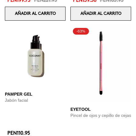
PEN199.75
PEN221.95
PEN139.36
PEN163.95
AÑADIR AL CARRITO
AÑADIR AL CARRITO
-63%
PAMPER GEL
Jabón facial
EYETOOL
Pincel de ojos y cepillo de cejas
PEN110.95