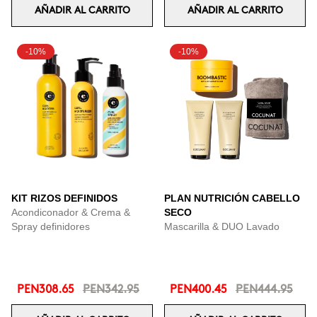
AÑADIR AL CARRITO
AÑADIR AL CARRITO
-10%
-10%
KIT RIZOS DEFINIDOS
PLAN NUTRICIÓN CABELLO
Acondiconador & Crema &
SECO
Spray definidores
Mascarilla & DUO Lavado
PEN308.65
PEN342.95
PEN400.45
PEN444.95