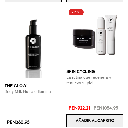
-15%
SKIN CYCLING
La rutina que regenera y
renueva tu piel.
THE GLOW
Body Milk Nutre e Ilumina
PEN922.21
PEN1084.95
AÑADIR AL CARRITO
PEN260.95