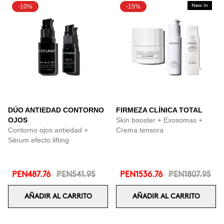
-10%
-15%
New In
DÚO ANTIEDAD CONTORNO
FIRMEZA CLÍNICA TOTAL
OJOS
Skin booster + Exosomas +
Contorno ojos antiedad +
Crema tensora
Sérum efecto lifting
PEN487.76
PEN541.95
PEN1536.76
PEN1807.95
AÑADIR AL CARRITO
AÑADIR AL CARRITO