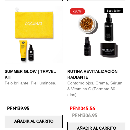
-20%
Best Seller
SUMMER GLOW | TRAVEL
RUTINA REVITALIZACIÓN
KIT
RADIANTE
Pelo brillante. Piel luminosa.
Contorno ojos, Crema, Sérum
& Vitamina C (Formato 30
días)
PEN139.95
PEN1045.56
PEN1306.95
AÑADIR AL CARRITO
AÑADIR AL CARRITO