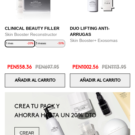
CLINICAL BEAUTY FILLER
DUO LIFTING ANTI-
Skin Booster Reconstructor
ARRUGAS
Skin Booster+ Exosomas
1 mes
-20%
3 meses
-50%
PEN558.36
PEN697.95
PEN1002.56
PEN1113.95
AÑADIR AL CARRITO
AÑADIR AL CARRITO
CREA TU PACK Y
AHORRA HASTA UN 20% DTO
CREAR