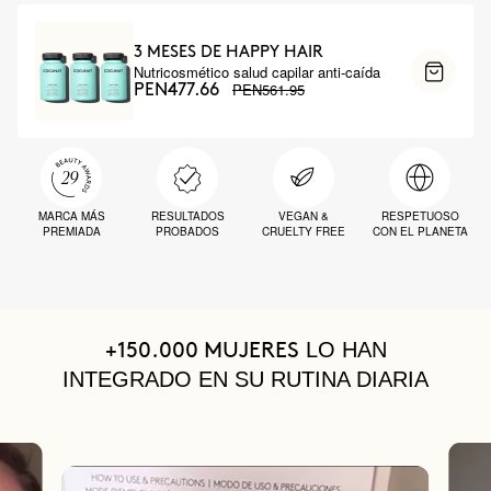
3 MESES DE HAPPY HAIR
Nutricosmético salud capilar anti-caída
PEN561.95
PEN477.66
MARCA MÁS
RESULTADOS
VEGAN &
RESPETUOSO
PREMIADA
PROBADOS
CRUELTY FREE
CON EL PLANETA
LO HAN
+150.000 MUJERES
INTEGRADO EN SU RUTINA DIARIA