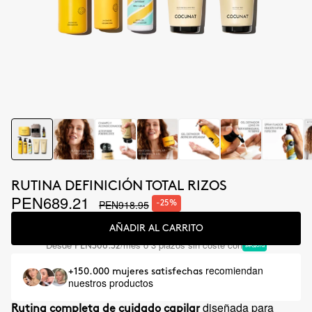
RUTINA DEFINICIÓN TOTAL RIZOS
PEN689.21
PEN918.95
-25%
AÑADIR AL CARRITO
Desde
/mes o 3 plazos sin coste con
PEN306.32
recomiendan
+150.000 mujeres satisfechas
nuestros productos
diseñada para
Rutina completa de cuidado capilar