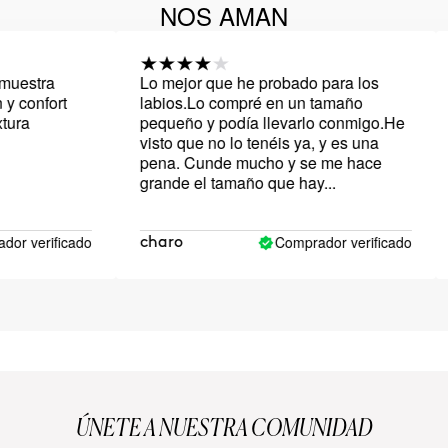
NOS AMAN
estra
Lo mejor que he probado para los
L
confort
labios.Lo compré en un tamaño
t
ra
pequeño y podía llevarlo conmigo.He
l
visto que no lo tenéis ya, y es una
T
pena. Cunde mucho y se me hace
m
grande el tamaño que hay...
 verificado
Comprador verificado
charo
N
ÚNETE A NUESTRA COMUNIDAD