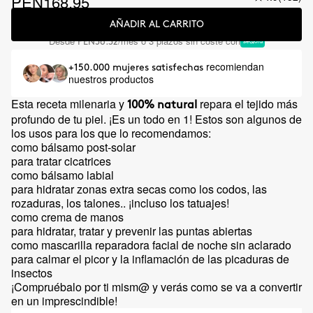
PEN168.95
AÑADIR AL CARRITO
Desde
/mes o 3 plazos sin coste con
PEN56.32
recomiendan
+150.000 mujeres satisfechas
nuestros productos
Esta receta milenaria y
repara el tejido más
100% natural
profundo de tu piel. ¡Es un todo en 1! Estos son algunos de
los usos para los que lo recomendamos:
como bálsamo post-solar
para tratar cicatrices
como bálsamo labial
para hidratar zonas extra secas como los codos, las
rozaduras, los talones.. ¡incluso los tatuajes!
como crema de manos
para hidratar, tratar y prevenir las puntas abiertas
como mascarilla reparadora facial de noche sin aclarado
para calmar el picor y la inflamación de las picaduras de
insectos
¡Compruébalo por ti mism@ y verás como se va a convertir
en un imprescindible!