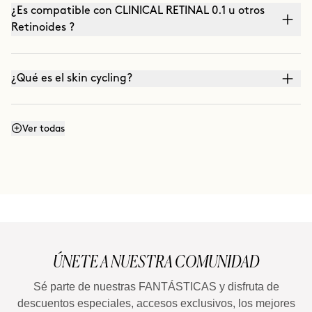
¿Es compatible con CLINICAL RETINAL 0.1 u otros
Retinoides ?
¿Qué es el skin cycling?
¿Es compatible con el uso de VITAMINA C?
Ver todas
(CLINICAL THE REAL C, Ácido Ascórbico - Vitamina
C)
¿Puedo aplicarlo por la mañana?
ÚNETE A NUESTRA COMUNIDAD
¿Cuál es la pauta de adaptación?
Sé parte de nuestras FANTÁSTICAS y disfruta de
descuentos especiales, accesos exclusivos, los mejores