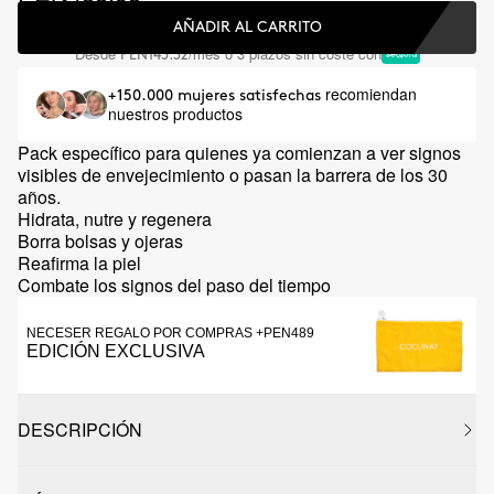
AÑADIR AL CARRITO
Desde
/mes o 3 plazos sin coste con
PEN145.32
recomiendan
+150.000 mujeres satisfechas
nuestros productos
Pack específico para quienes ya comienzan a ver signos
visibles de envejecimiento o pasan la barrera de los 30
años.
Hidrata, nutre y regenera
Borra bolsas y ojeras
Reafirma la piel
Combate los signos del paso del tiempo
NECESER REGALO POR COMPRAS +PEN489
EDICIÓN EXCLUSIVA
DESCRIPCIÓN