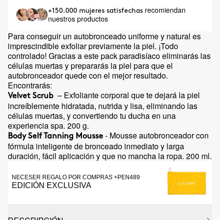
recomiendan
+150.000 mujeres satisfechas
nuestros productos
Para conseguir un autobronceado uniforme y natural es
imprescindible exfoliar previamente la piel. ¡Todo
controlado! Gracias a este pack paradisíaco eliminarás las
células muertas y prepararás la piel para que el
autobronceador quede con el mejor resultado.
Encontrarás:
– Exfoliante corporal que te dejará la piel
Velvet Scrub
increíblemente hidratada, nutrida y lisa, eliminando las
células muertas, y convertiendo tu ducha en una
experiencia spa. 200 g.
- Mousse autobronceador con
Body Self Tanning Mousse
fórmula inteligente de bronceado inmediato y larga
duración, fácil aplicación y que no mancha la ropa. 200 ml.
NECESER REGALO POR COMPRAS +PEN489
EDICIÓN EXCLUSIVA