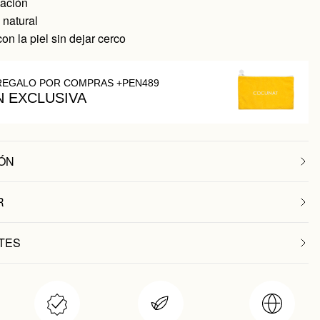
cación
 natural
on la piel sin dejar cerco
REGALO POR COMPRAS +PEN489
N EXCLUSIVA
ÓN
R
TES