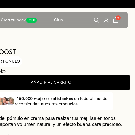
0
Crea tu pack
Club
-20%
BOOST
R PÓMULO
95
AÑADIR AL CARRITO
en todo el mundo
+150.000 mujeres satisfechas
recomiendan nuestros productos
del pómulo
en crema para realzar tus mejillas
en tonos
aportan volumen natural y un efecto buena cara precioso.