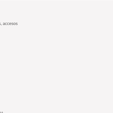
s, accesos
RA