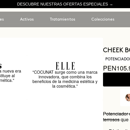
DESCUBRE NUESTRAS OFERTAS ESPECIALES →
es
Activos
Tratamientos
Colecciones
CHEEK 
POTENCIADO
PEN105.
 nueva era
"COCUNAT surge como una marca
tituye al
innovadora, que combina los
mética."
beneficios de la medicina estética y
la cosmética."
Potenciador 
terrosos
que 