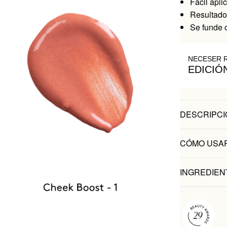
Fácil apli
Resultado
Se funde c
NECESER 
EDICIÓ
DESCRIPCI
CÓMO USA
INGREDIEN