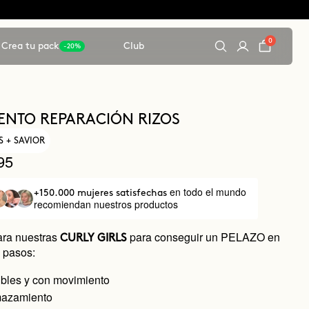
0
Crea tu pack
Club
-20%
ENTO REPARACIÓN RIZOS
S + SAVIOR
95
en todo el mundo
+150.000 mujeres satisfechas
recomiendan nuestros productos
ara nuestras
para conseguir un PELAZO en
CURLY GIRLS
s pasos:
ibles y con movimiento
mazamiento