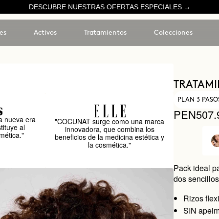
DESCUBRE NUESTRAS OFERTAS ESPECIALES →
es
Activos
Tratamientos
Colecciones
TRATAMI
PLAN 3 PASO
PEN507.
 nueva era
"COCUNAT surge como una marca
tituye al
innovadora, que combina los
mética."
beneficios de la medicina estética y
la cosmética."
Pack ideal p
dos sencillo
Rizos flex
SIN apel