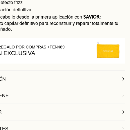
efecto frizz
ción definitiva
 cabello desde la primera aplicación con
SAVIOR:
o capilar definitivo para reconstruir y reparar totalmente tu
añado.
REGALO POR COMPRAS +PEN489
N EXCLUSIVA
ÓN
ENE
R
TES