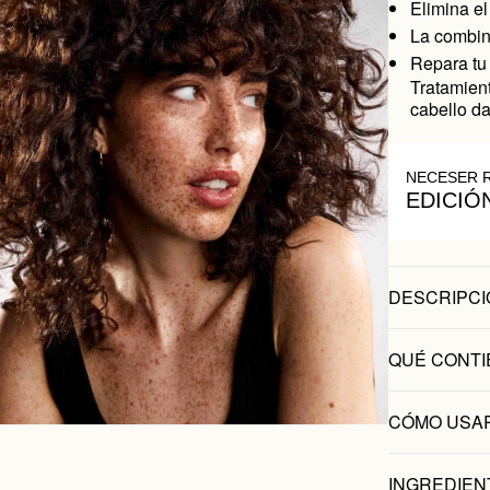
Elimina el 
La combina
Repara tu
Tratamient
cabello d
NECESER 
EDICIÓ
DESCRIPCI
QUÉ CONTI
CÓMO USA
INGREDIEN