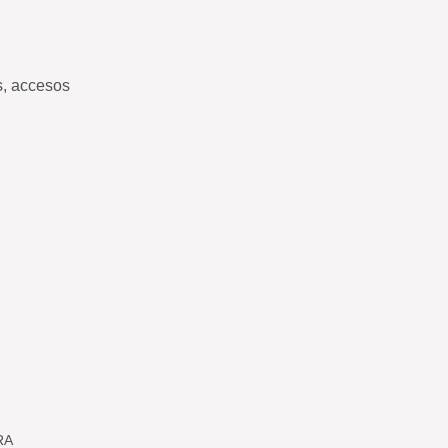
s, accesos
RA