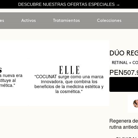
DESCUBRE NUESTRAS OFERTAS ESPECIALES →
es
Activos
Tratamientos
Colecciones
DÚO REG
RETINAL + 
PEN507.
 nueva era
"COCUNAT surge como una marca
tituye al
innovadora, que combina los
mética."
beneficios de la medicina estética y
la cosmética."
Regenera de 
rutina antie