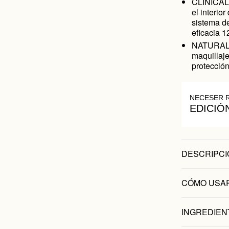
CLINICAL 
el interio
sistema d
eficacia 1
NATURAL S
maquillaje
protección
NECESER 
EDICIÓ
DESCRIPCI
CÓMO USA
INGREDIEN