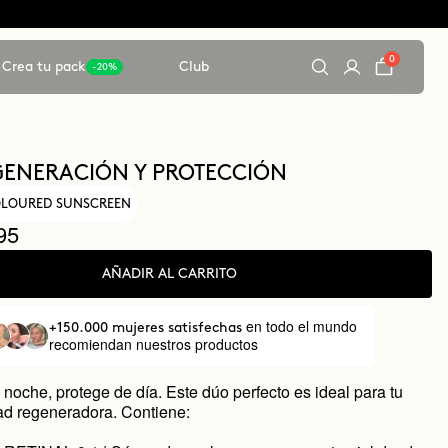
0
Crea tu pack
Club
-20%
ENERACIÓN Y PROTECCIÓN
COLOURED SUNSCREEN
95
AÑADIR AL CARRITO
en todo el mundo
+150.000 mujeres satisfechas
recomiendan nuestros productos
noche, protege de día. Este dúo perfecto es ideal para tu
dad regeneradora. Contiene: