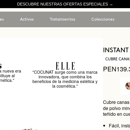
DESCUBRE NUESTRAS OFERTAS ESPECIALES →
es
Activos
Tratamientos
Colecciones
INSTANT
CUBRE CANAS
PEN139.
 nueva era
"COCUNAT surge como una marca
tituye al
innovadora, que combina los
mética."
beneficios de la medicina estética y
la cosmética."
Cubre canas 
de polvo min
teñido en cu
Fácil, ins