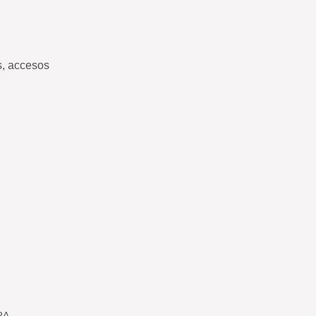
s, accesos
RA