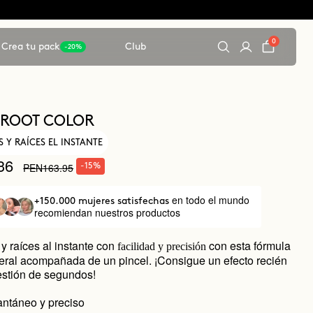
0
Crea tu pack
Club
-20%
 ROOT COLOR
 Y RAÍCES EL INSTANTE
36
PEN163.95
-15%
en todo el mundo
+150.000 mujeres satisfechas
recomiendan nuestros productos
y raíces al instante con
con esta fórmula
facilidad y precisión
eral acompañada de un pincel. ¡Consigue un efecto recién
estión de segundos!
tantáneo y preciso