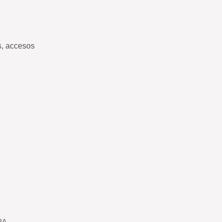
s, accesos
RA