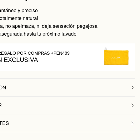
tantáneo y preciso
otalmente natural
, no apelmaza, ni deja sensación pegajosa
asegurada hasta tu próximo lavado
REGALO POR COMPRAS +PEN489
N EXCLUSIVA
ÓN
R
TES