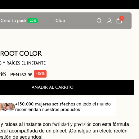
0
Crea tu pack
Club
-20%
 ROOT COLOR
 Y RAÍCES EL INSTANTE
36
PEN163.95
-15%
AÑADIR AL CARRITO
en todo el mundo
+150.000 mujeres satisfechas
recomiendan nuestros productos
y raíces al instante con
con esta fórmula
facilidad y precisión
eral acompañada de un pincel. ¡Consigue un efecto recién
estión de segundos!