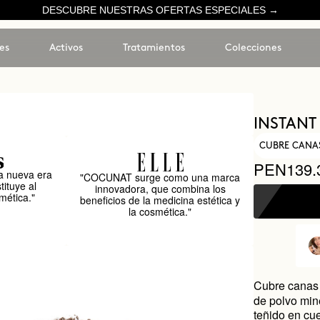
DESCUBRE NUESTRAS OFERTAS ESPECIALES →
es
Activos
Tratamientos
Colecciones
INSTANT
CUBRE CANAS
PEN139.
 nueva era
"COCUNAT surge como una marca
tituye al
innovadora, que combina los
mética."
beneficios de la medicina estética y
la cosmética."
Cubre canas 
de polvo min
teñido en cu