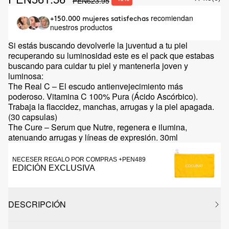
PEN623.95
recomiendan
+150.000 mujeres satisfechas
nuestros productos
Si estás buscando devolverle la juventud a tu piel
recuperando su luminosidad este es el pack que estabas
buscando para cuidar tu piel y mantenerla joven y
luminosa:
The Real C – El escudo antienvejecimiento más
poderoso. Vitamina C 100% Pura (Ácido Ascórbico).
Trabaja la flaccidez, manchas, arrugas y la piel apagada.
(30 capsulas)
The Cure – Serum que Nutre, regenera e ilumina,
atenuando arrugas y líneas de expresión. 30ml
NECESER REGALO POR COMPRAS +PEN489
EDICIÓN EXCLUSIVA
DESCRIPCIÓN