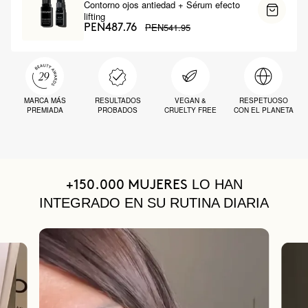
Contorno ojos antiedad + Sérum efecto
lifting
PEN541.95
PEN487.76
MARCA MÁS
RESULTADOS
VEGAN &
RESPETUOSO
PREMIADA
PROBADOS
CRUELTY FREE
CON EL PLANETA
LO HAN
+150.000 MUJERES
INTEGRADO EN SU RUTINA DIARIA