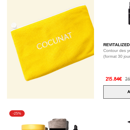
REVITALIZED
Contour des y
(format 30 jou
215.84€
26
A
-25%