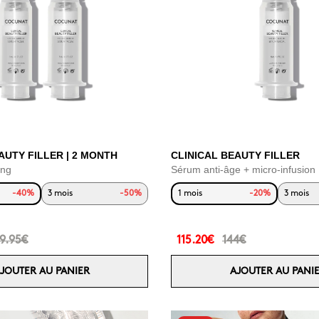
AUTY FILLER | 2 MONTH
CLINICAL BEAUTY FILLER
ing
Sérum anti-âge + micro-infusion
-40%
3 mois
-50%
1 mois
-20%
3 mois
9.95€
115.20€
144€
JOUTER AU PANIER
AJOUTER AU PANI