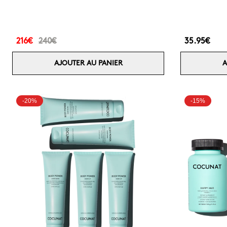
216€
240€
35.95€
AJOUTER AU PANIER
A
-20%
-15%