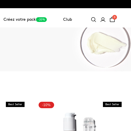
0
Créez votre pack
Club
-20%
Best Seller
-10%
Best Seller