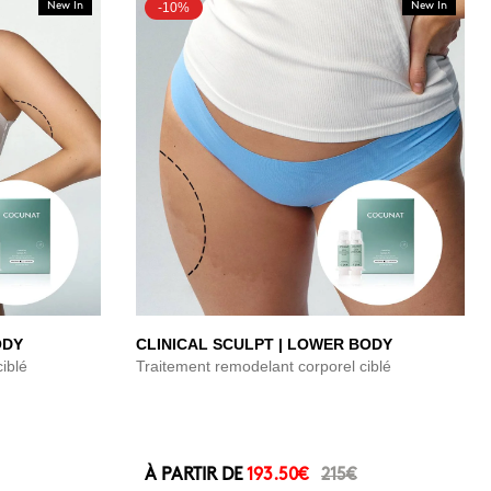
New In
-10%
New In
ODY
CLINICAL SCULPT | LOWER BODY
iblé
Traitement remodelant corporel ciblé
À PARTIR DE
193.50€
215€