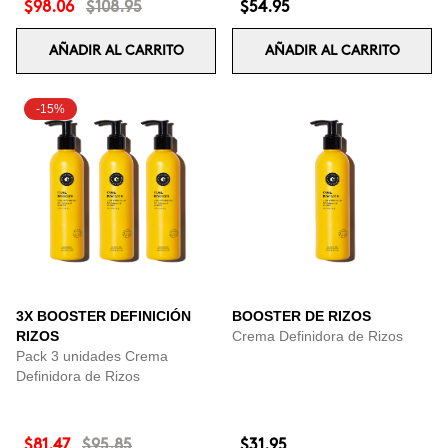
$98.06
$108.95
$54.95
AÑADIR AL CARRITO
AÑADIR AL CARRITO
-15%
3X BOOSTER DEFINICIÓN
BOOSTER DE RIZOS
RIZOS
Crema Definidora de Rizos
Pack 3 unidades Crema
Definidora de Rizos
$81.47
$95.85
$31.95