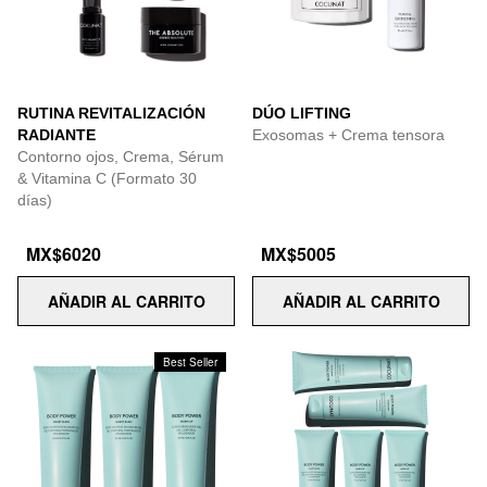
RUTINA REVITALIZACIÓN
DÚO LIFTING
RADIANTE
Exosomas + Crema tensora
Contorno ojos, Crema, Sérum
& Vitamina C (Formato 30
días)
MX$6020
MX$5005
AÑADIR AL CARRITO
AÑADIR AL CARRITO
Best Seller