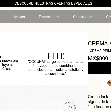
DESCUBRE NUESTRAS OFERTAS ESPECIALES ->
Activos
Tratamientos
Colecciones
Cre
CREMA 
CREMA PRIM
MX$800
 nueva era
"COCUNAT surge como una marca
tituye al
innovadora, que combina los
mética."
beneficios de la medicina estética y
la cosmética."
Crema facial
signos de la
* La imagen d