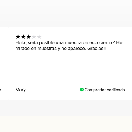
Hola, seria posible una muestra de esta crema? He
Est
mirado en muestras y no aparece. Gracias!!
org
dif
mis
Mary
Bea
Comprador verificado