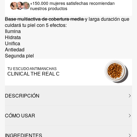
+150.000 mujeres satisfechas
recomiendan
nuestros productos
Base multiactiva de cobertura media
y larga duración que
cuidará tu piel con 5 efectos:
Ilumina
Hidrata
Unifica
Antiedad
Segunda piel
TU ESCUDO ANTIMANCHAS
CLINICAL THE REAL C
DESCRIPCIÓN
CÓMO USAR
INGREDIENTES