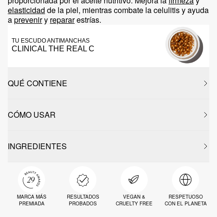
proporcionada por el aceite nutritivo. Mejora la
firmeza
y
elasticidad
de la piel, mientras combate la celulitis y ayuda
a
prevenir
y
reparar
estrías.
TU ESCUDO ANTIMANCHAS
CLINICAL THE REAL C
QUÉ CONTIENE
CÓMO USAR
INGREDIENTES
MARCA MÁS
RESULTADOS
VEGAN &
RESPETUOSO
PREMIADA
PROBADOS
CRUELTY FREE
CON EL PLANETA