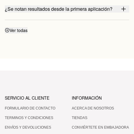
¿Se notan resultados desde la primera aplicación?
¿Funciona aunque no cuide mi alimentación y no haga
Ver todas
ejercicio?
¿Por qué algunas zonas responden más rápido que
otras?
¿Es un tratamiento para perder peso?
SERVICIO AL CLIENTE
INFORMACIÓN
FORMULARIO DE CONTACTO
ACERCA DE NOSOTROS
¿Cuánto tiempo debe pasar entre un tratamiento
completo y el siguiente?
TERMINOS Y CONDICIONES
TIENDAS
ENVÍOS Y DEVOLUCIONES
CONVIÉRTETE EN EMBAJADORA