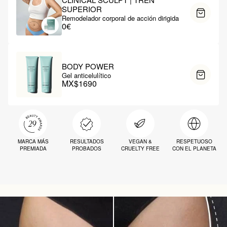
SUPERIOR
Remodelador corporal de acción dirigida
0€
BODY POWER
Gel anticelulítico
MX$1690
MARCA MÁS
RESULTADOS
VEGAN &
RESPETUOSO
PREMIADA
PROBADOS
CRUELTY FREE
CON EL PLANETA