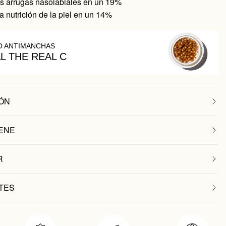
s arrugas nasolabiales en un 19%
 nutrición de la piel en un 14%
O ANTIMANCHAS
AL THE REAL C
ÓN
ENE
R
TES