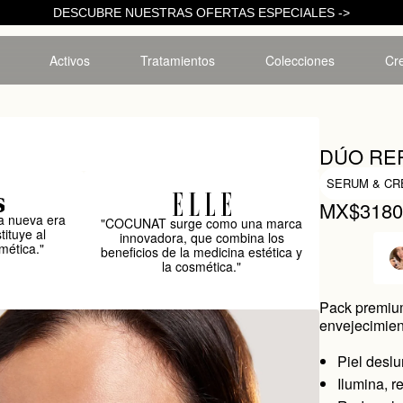
DESCUBRE NUESTRAS OFERTAS ESPECIALES ->
Activos
Tratamientos
Colecciones
Cre
DÚO RE
SERUM & CR
MX$318
 nueva era
"COCUNAT surge como una marca
tituye al
innovadora, que combina los
mética."
beneficios de la medicina estética y
la cosmética."
Pack premium
envejecimien
Piel desl
Ilumina, r