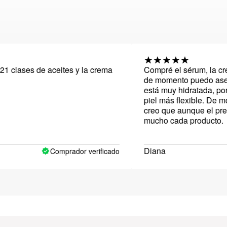
es de aceites y la crema
Compré el sérum, la crema y el
de momento puedo asegurar qu
está muy hidratada, por lo que
piel más flexible. De momento,
creo que aunque el precio es 
mucho cada producto.
Diana
Comprador verificado