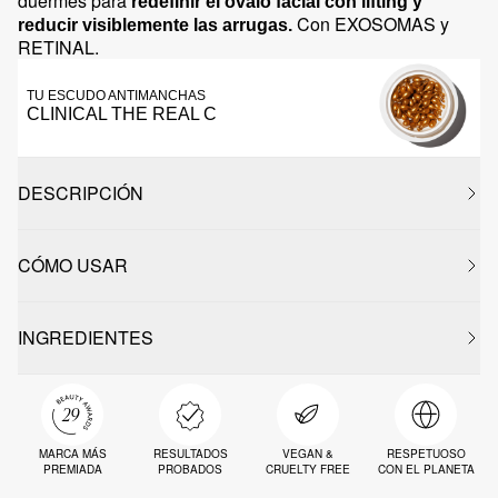
duermes para
redefinir el óvalo facial con lifting y
Con EXOSOMAS y
reducir visiblemente las arrugas.
RETINAL.
TU ESCUDO ANTIMANCHAS
CLINICAL THE REAL C
DESCRIPCIÓN
CÓMO USAR
INGREDIENTES
MARCA MÁS
RESULTADOS
VEGAN &
RESPETUOSO
PREMIADA
PROBADOS
CRUELTY FREE
CON EL PLANETA