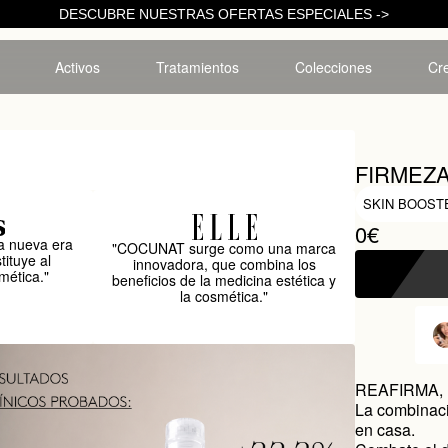
DESCUBRE NUESTRAS OFERTAS ESPECIALES ->
Activos
Tratamientos
Colecciones
Cre
FIRMEZA
SKIN BOOST
0€
 nueva era
"COCUNAT surge como una marca
tituye al
innovadora, que combina los
mética."
beneficios de la medicina estética y
la cosmética."
REAFIRMA,
La combinació
en casa.