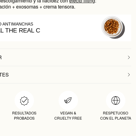
escolgamiento y la flacidez con
efecto lifting
:
ación + exosomas + crema tensora.
O ANTIMANCHAS
AL THE REAL C
R
TES
RESULTADOS
VEGAN &
RESPETUOSO
PROBADOS
CRUELTY FREE
CON EL PLANETA