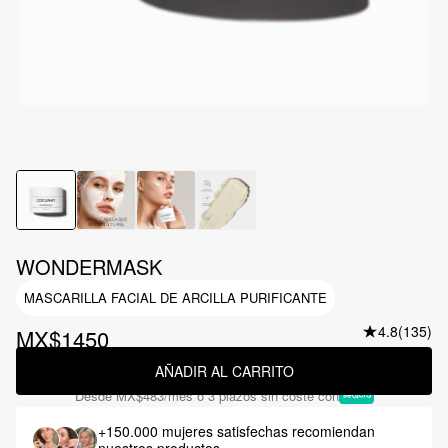
WONDERMASK
MASCARILLA FACIAL DE ARCILLA PURIFICANTE
4.8
(135)
MX$1450
AÑADIR AL CARRITO
Desde
MX$483
/mes o 3 plazos sin coste con
+150.000 mujeres satisfechas
recomiendan