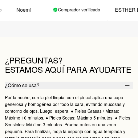
Noemi
ESTHER D
Comprador verificado
¿PREGUNTAS?
ESTAMOS AQUÍ PARA AYUDARTE
¿Cómo se usa?
Por la noche, con la piel limpia, con el pincel aplica una capa
generosa y homogénea por todo la cara, evitando mucosas y
contorno de ojos. Luego, espera: ● Pieles Grasas / Mixtas:
Máximo 10 minutos. ● Pieles Secas: Máximo 5 minutos. ● Pieles
Sensibles: Máximo 3 minutos. Prueba antes en una zona
pequeña. Para finalizar, moja la esponja con agua templada y
retira la mascarilla poco a poco con movimientos circulares.