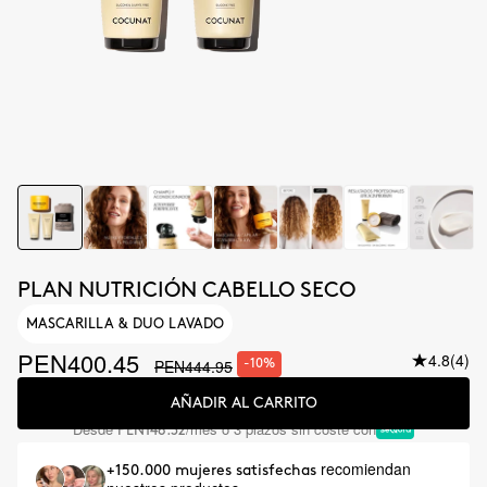
PLAN NUTRICIÓN CABELLO SECO
MASCARILLA & DUO LAVADO
PEN400.45
4.8
(4)
PEN444.95
-10%
AÑADIR AL CARRITO
Desde
/mes o 3 plazos sin coste con
PEN148.32
recomiendan
+150.000 mujeres satisfechas