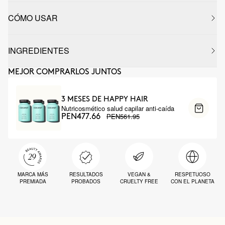
CÓMO USAR
INGREDIENTES
MEJOR COMPRARLOS JUNTOS
3 MESES DE HAPPY HAIR
Nutricosmético salud capilar anti-caída
PEN561.95
PEN477.66
MARCA MÁS
RESULTADOS
VEGAN &
RESPETUOSO
PREMIADA
PROBADOS
CRUELTY FREE
CON EL PLANETA