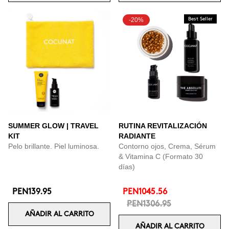
-20%
Best Seller
SUMMER GLOW | TRAVEL
RUTINA REVITALIZACIÓN
KIT
RADIANTE
Pelo brillante. Piel luminosa.
Contorno ojos, Crema, Sérum
& Vitamina C (Formato 30
días)
PEN139.95
PEN1045.56
PEN1306.95
AÑADIR AL CARRITO
AÑADIR AL CARRITO