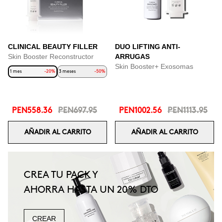
CLINICAL BEAUTY FILLER
DUO LIFTING ANTI-
Skin Booster Reconstructor
ARRUGAS
Skin Booster+ Exosomas
1 mes
-20%
3 meses
-50%
PEN558.36
PEN697.95
PEN1002.56
PEN1113.95
AÑADIR AL CARRITO
AÑADIR AL CARRITO
CREA TU PACK Y
AHORRA HASTA UN 20% DTO
CREAR