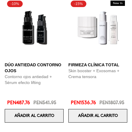
-10%
-15%
New In
DÚO ANTIEDAD CONTORNO
FIRMEZA CLÍNICA TOTAL
OJOS
Skin booster + Exosomas +
Contorno ojos antiedad +
Crema tensora
Sérum efecto lifting
PEN487.76
PEN541.95
PEN1536.76
PEN1807.95
AÑADIR AL CARRITO
AÑADIR AL CARRITO