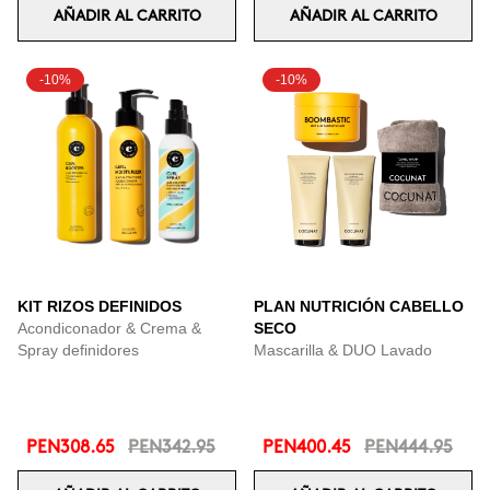
AÑADIR AL CARRITO
AÑADIR AL CARRITO
-10%
-10%
KIT RIZOS DEFINIDOS
PLAN NUTRICIÓN CABELLO
Acondiconador & Crema &
SECO
Spray definidores
Mascarilla & DUO Lavado
PEN308.65
PEN342.95
PEN400.45
PEN444.95