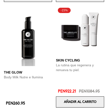
-15%
SKIN CYCLING
La rutina que regenera y
renueva tu piel.
THE GLOW
Body Milk Nutre e Ilumina
PEN922.21
PEN1084.95
AÑADIR AL CARRITO
PEN260.95