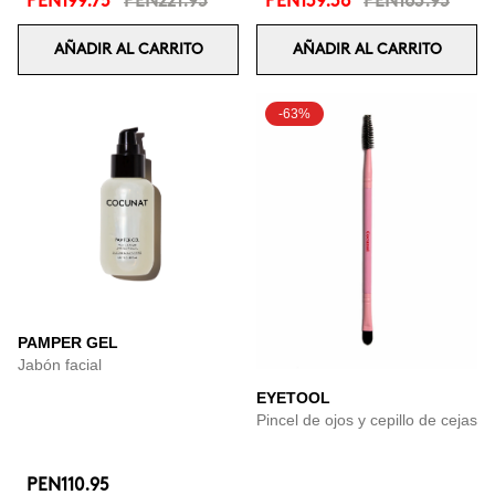
PEN199.75
PEN221.95
PEN139.36
PEN163.95
AÑADIR AL CARRITO
AÑADIR AL CARRITO
-63%
PAMPER GEL
Jabón facial
EYETOOL
Pincel de ojos y cepillo de cejas
PEN110.95