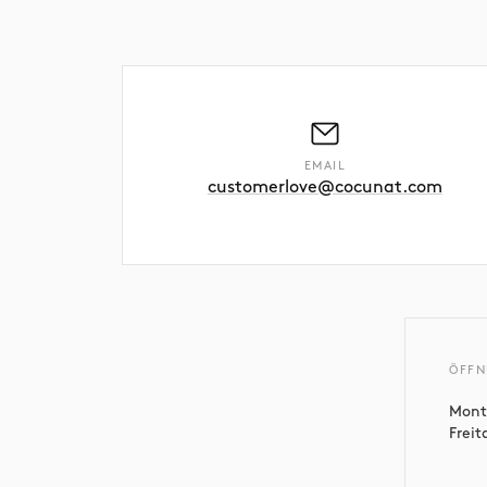
EMAIL
customerlove@cocunat.com
ÖFFN
Mont
Freit