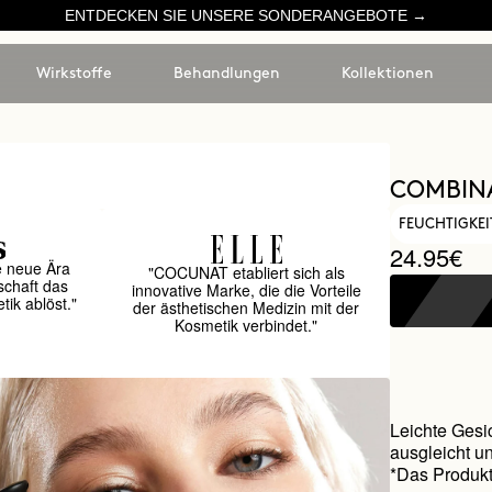
ENTDECKEN SIE UNSERE SONDERANGEBOTE →
Wirkstoffe
Behandlungen
Kollektionen
COMBINA
FEUCHTIGKE
24.95€
e neue Ära
"COCUNAT etabliert sich als
schaft das
innovative Marke, die die Vorteile
ik ablöst."
der ästhetischen Medizin mit der
Kosmetik verbindet."
Leichte Gesi
ausgleicht un
*Das Produkt