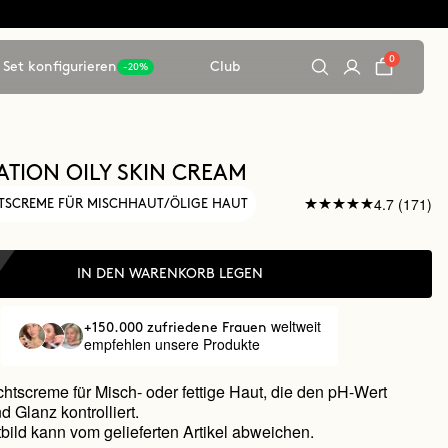
0
Set konfigurieren
Club
-20%
TION OILY SKIN CREAM
4.7 (171)
ITSCREME FÜR MISCHHAUT/ÖLIGE HAUT
IN DEN WARENKORB LEGEN
weltweit
+150.000 zufriedene Frauen
empfehlen unsere Produkte
chtscreme für Misch- oder fettige Haut, die den pH-Wert
d Glanz kontrolliert.
bild kann vom gelieferten Artikel abweichen.