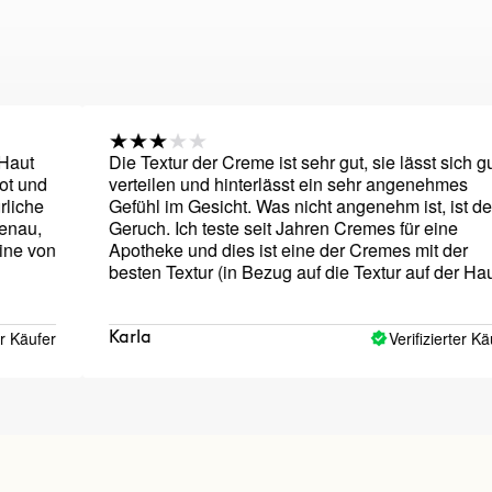
Die Textur der Creme ist sehr gut, sie lässt sich gut
verteilen und hinterlässt ein sehr angenehmes
Gefühl im Gesicht. Was nicht angenehm ist, ist der
Geruch. Ich teste seit Jahren Cremes für eine
Apotheke und dies ist eine der Cremes mit der
besten Textur (in Bezug auf die Textur auf der Haut
und die Leichtigkeit, die Creme auf dem Gesicht zu
verteilen), die ich ausprobiert habe. Sie zieht sehr
gut ein und hinterlässt ein angenehmes und
Verifizierter Käufer
Karla
weiches Hautgefühl. Aber der Duft ist schwer, wie
aufgeladen und stark und zu intensiv. Es passt nicht
gut zu der Art von Creme und es ist eine Schande.