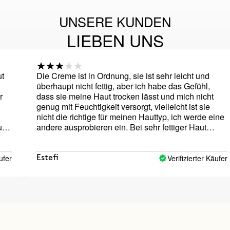
UNSERE KUNDEN
LIEBEN UNS
Die Creme ist in Ordnung, sie ist sehr leicht und
V
überhaupt nicht fettig, aber ich habe das Gefühl,
P
dass sie meine Haut trocken lässt und mich nicht
b
genug mit Feuchtigkeit versorgt, vielleicht ist sie
d
nicht die richtige für meinen Hauttyp, ich werde eine
s
andere ausprobieren ein. Bei sehr fettiger Haut
f
sollte es sehr gut gehen.
a
ü
a
Verifizierter Käufer
Estefi
N
g
i
w
k
H
d
fü