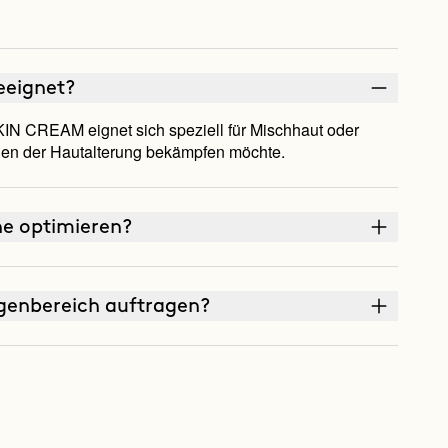
ichtigkeit und wie sie den Glanz kontrolliert,
aber 
irklich mag, aber ich muss weiter suchen .
fetti
geeignet?
N CREAM eignet sich speziell für Mischhaut oder
ichen der Hautalterung bekämpfen möchte.
ne optimieren?
genbereich auftragen?
nnenschutz?