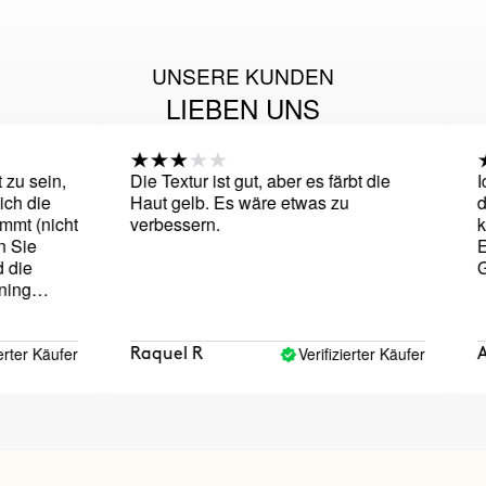
UNSERE KUNDEN
LIEBEN UNS
sein,
Die Textur ist gut, aber es färbt die
Ich g
die
Haut gelb. Es wäre etwas zu
dass 
(nicht
verbessern.
kommt
e
Effek
e
Geruc
g
sie ist
ut.
r Käufer
Verifizierter Käufer
Raquel R
Alej