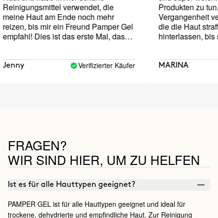
einigungsmittel verwendet, die
Produkten zu tun, d
eine Haut am Ende noch mehr
Vergangenheit ver
eizen, bis mir ein Freund Pamper Gel
die die Haut straff
mpfahl! Dies ist das erste Mal, dass
hinterlassen, bis s
ch einen sanften Reiniger verwende,
juckt. Erfreut über
nd ich war skeptisch, ABER es hat
eine Haut vollständig gerettet! Meine
Verifizierter Käufer
Jenny
MARINA
aut fühlt sich nach der Anwendung
icht trocken oder gereizt an und
eine Hautbarriere wurde vollständig
iederhergestellt! Meine Haut war
och nie reiner! Das ist jetzt mein
eiliger Gral-Reiniger!!!
FRAGEN?
WIR SIND HIER, UM ZU HELFEN
Ist es für alle Hauttypen geeignet?
PAMPER GEL ist für alle Hauttypen geeignet und ideal für
trockene, dehydrierte und empfindliche Haut. Zur Reinigung