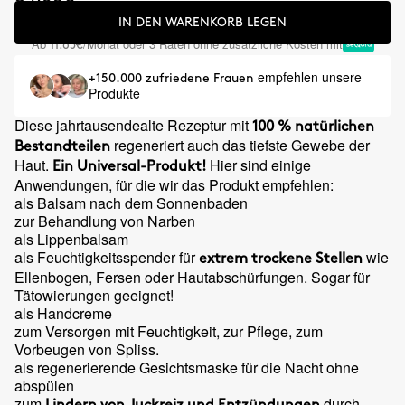
IN DEN WARENKORB LEGEN
Ab
/Monat oder 3 Raten ohne zusätzliche Kosten mit
11.65€
empfehlen unsere
+150.000 zufriedene Frauen
Produkte
Diese jahrtausendealte Rezeptur mit
100 % natürlichen
regeneriert auch das tiefste Gewebe der
Bestandteilen
Haut.
Hier sind einige
Ein Universal-Produkt!
Anwendungen, für die wir das Produkt empfehlen:
als Balsam nach dem Sonnenbaden
zur Behandlung von Narben
als Lippenbalsam
als Feuchtigkeitsspender für
wie
extrem trockene Stellen
Ellenbogen, Fersen oder Hautabschürfungen. Sogar für
Tätowierungen geeignet!
als Handcreme
zum Versorgen mit Feuchtigkeit, zur Pflege, zum
Vorbeugen von Spliss.
als regenerierende Gesichtsmaske für die Nacht ohne
abspülen
zum
durch