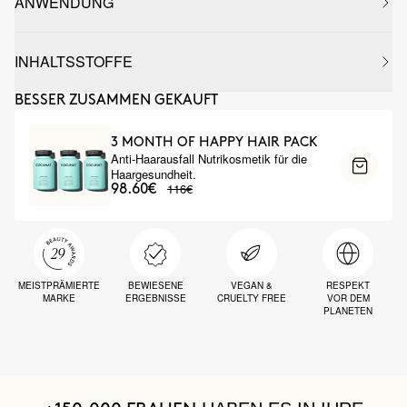
ANWENDUNG
INHALTSSTOFFE
BESSER ZUSAMMEN GEKAUFT
3 MONTH OF HAPPY HAIR PACK
Anti-Haarausfall Nutrikosmetik für die
Haargesundheit.
116€
98.60€
MEISTPRÄMIERTE
BEWIESENE
VEGAN &
RESPEKT
MARKE
ERGEBNISSE
CRUELTY FREE
VOR DEM
PLANETEN