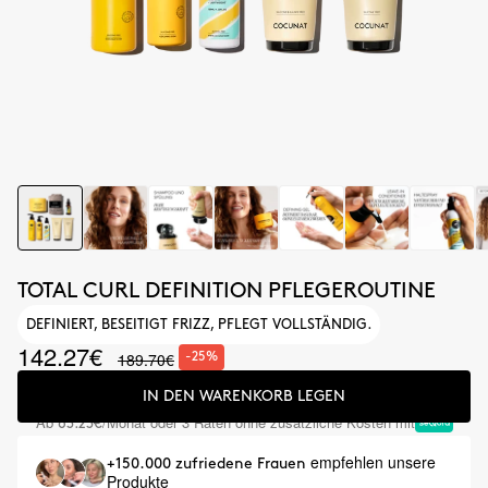
TOTAL CURL DEFINITION PFLEGEROUTINE
DEFINIERT, BESEITIGT FRIZZ, PFLEGT VOLLSTÄNDIG.
142.27€
189.70€
-25%
IN DEN WARENKORB LEGEN
Ab
/Monat oder 3 Raten ohne zusätzliche Kosten mit
63.23€
empfehlen unsere
+150.000 zufriedene Frauen
Produkte