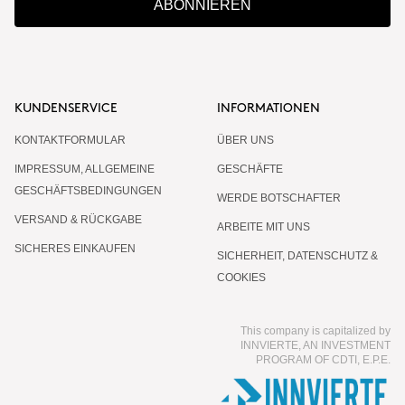
ABONNIEREN
KUNDENSERVICE
INFORMATIONEN
KONTAKTFORMULAR
ÜBER UNS
IMPRESSUM, ALLGEMEINE
GESCHÄFTE
GESCHÄFTSBEDINGUNGEN
WERDE BOTSCHAFTER
VERSAND & RÜCKGABE
ARBEITE MIT UNS
SICHERES EINKAUFEN
SICHERHEIT, DATENSCHUTZ &
COOKIES
This company is capitalized by
INNVIERTE, AN INVESTMENT
PROGRAM OF CDTI, E.P.E.