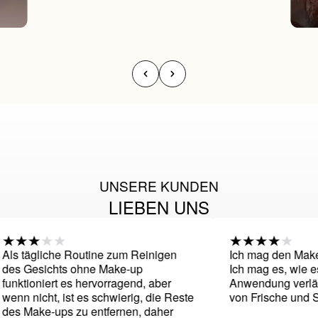
UNSERE KUNDEN
LIEBEN UNS
s tägliche Routine zum Reinigen
Ich mag den Make-up
es Gesichts ohne Make-up
Ich mag es, wie es 
nktioniert es hervorragend, aber
Anwendung verlässt,
nn nicht, ist es schwierig, die Reste
von Frische und Saub
s Make-ups zu entfernen, daher