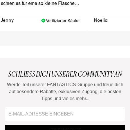
hien es für eine so kleine Flasche
cht teuer zu sein. Es hat einen
lden Duft und ist nicht reizend.
Verifizierter Käufer
enny
Noelia
SCHLIESS DICH UNSERER COMMUNITY AN
Werde Teil unserer FANTASTICS-Gruppe und freue dich
auf besondere Rabatte, exklusiven Zugang, die besten
Tipps und vieles mehr...