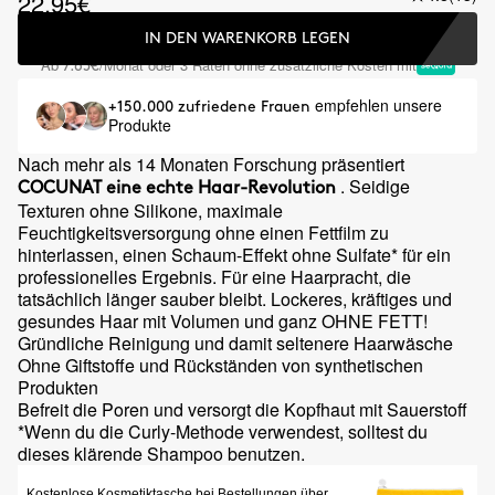
22.95€
IN DEN WARENKORB LEGEN
Ab
/Monat oder 3 Raten ohne zusätzliche Kosten mit
7.65€
empfehlen unsere
+150.000 zufriedene Frauen
Produkte
Nach mehr als 14 Monaten Forschung präsentiert
. Seidige
COCUNAT eine echte Haar-Revolution
Texturen ohne Silikone, maximale
Feuchtigkeitsversorgung ohne einen Fettfilm zu
hinterlassen, einen Schaum-Effekt ohne Sulfate* für ein
professionelles Ergebnis. Für eine Haarpracht, die
tatsächlich länger sauber bleibt. Lockeres, kräftiges und
gesundes Haar mit Volumen und ganz OHNE FETT!
Gründliche Reinigung und damit seltenere Haarwäsche
Ohne Giftstoffe und Rückständen von synthetischen
Produkten
Befreit die Poren und versorgt die Kopfhaut mit Sauerstoff
*Wenn du die Curly-Methode verwendest, solltest du
dieses klärende Shampoo benutzen.
Kostenlose Kosmetiktasche bei Bestellungen über