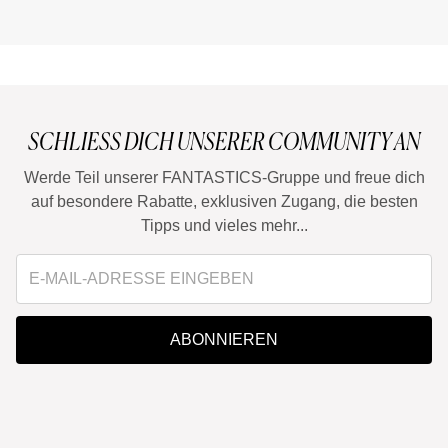
r Meinung nach nicht
mag ich überhaupt nicht, zum Glück
rstehen.
nur beim Auftragen.
SCHLIESS DICH UNSERER COMMUNITY AN
Werde Teil unserer FANTASTICS-Gruppe und freue dich
auf besondere Rabatte, exklusiven Zugang, die besten
Tipps und vieles mehr...
ABONNIEREN