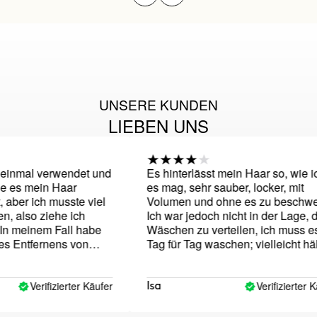
UNSERE KUNDEN
LIEBEN UNS
inmal verwendet und
Es hinterlässt mein Haar so, wie ich
 es mein Haar
es mag, sehr sauber, locker, mit
ber ich musste viel
Volumen und ohne es zu beschwere
also ziehe ich
Ich war jedoch nicht in der Lage, die
 meinem Fall habe
Wäschen zu verteilen, ich muss es
 Entfernens von
Tag für Tag waschen; vielleicht hält 
Kopfhaut bereits
am zweiten tag besser als bei
ie seit Jahren mit
anderen shampoos aber ich muss e
st es normal, dass
trotzdem waschen, ich komme nicht
Verifizierter Käufer
Verifizierter Käuf
Isa
tigt wird? Ich habe
bis zum dritten tag mit sauberen
wenn es immer so
haaren. Der Geruch ist fürchterlich,