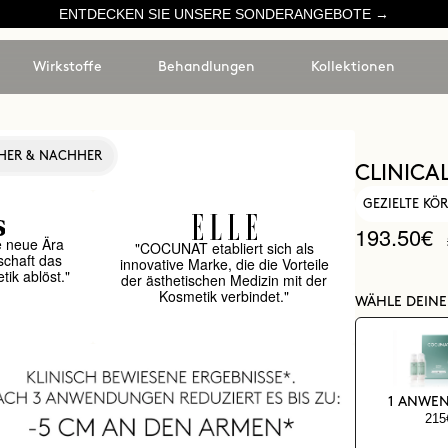
ENTDECKEN SIE UNSERE SONDERANGEBOTE →
Wirkstoffe
Behandlungen
Kollektionen
HER & NACHHER
CLINICA
GEZIELTE K
193.50€
e neue Ära
"COCUNAT etabliert sich als
schaft das
innovative Marke, die die Vorteile
ik ablöst."
der ästhetischen Medizin mit der
Kosmetik verbindet."
WÄHLE DEIN
1 ANWE
215