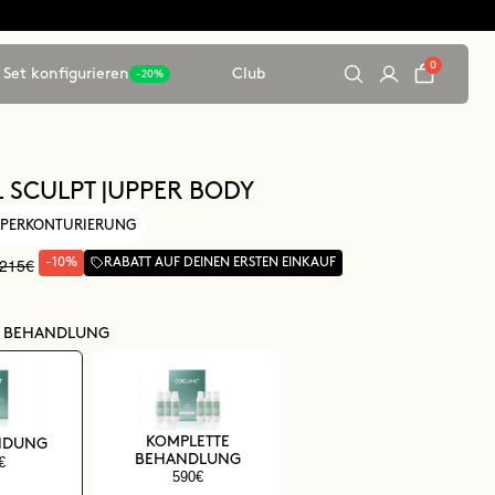
0
Set konfigurieren
Club
-20%
L SCULPT |UPPER BODY
ÖRPERKONTURIERUNG
215€
-10%
RABATT AUF DEINEN ERSTEN EINKAUF
E BEHANDLUNG
KOMPLETTE
NDUNG
BEHANDLUNG
€
590€