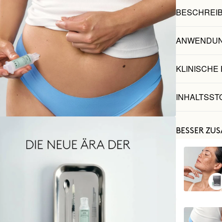
BESCHREI
ANWENDU
KLINISCHE
INHALTSST
BESSER ZU