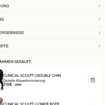
BUNG
NG
 ERGEBNISSE
OFFE
SAMMEN GEKAUFT
CLINICAL SCULPT | DOUBLE CHIN
Gezielte Körperkonturierung
240€
216€
CLINICAL SCULPT | LOWER BODY