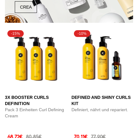
CREA
-15%
-10%
3X BOOSTER CURLS
DEFINED AND SHINY CURLS
DEFINITION
KIT
Pack 3 Einheiten Curl Defining
Definiert, nährt und repariert.
Cream
68.72€
80.85€
70.11€
77.90€